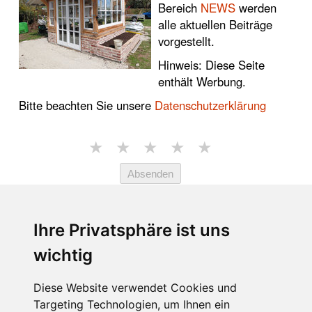
Bereich
NEWS
werden
alle aktuellen Beiträge
vorgestellt.
Hinweis: Diese Seite
enthält Werbung.
Bitte beachten Sie unsere
Datenschutzerklärung
★
★
★
★
★
Absenden
★★★★☆
4.7 von 5 Sternen (1765
Ihre Privatsphäre ist uns
Bewertungen)
wichtig
EMPFEHLUNGEN:
Diese Website verwendet Cookies und
Targeting Technologien, um Ihnen ein
LINKS: