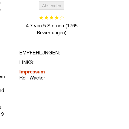
m
Absenden
e
★★★★☆
4.7 von 5 Sternen (1765
Bewertungen)
EMPFEHLUNGEN:
LINKS:
Impressum
sem
Rolf Wacker
ad
s
19