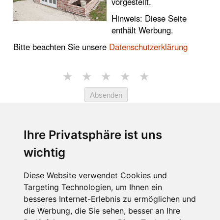
vorgestellt.
Hinweis: Diese Seite
enthält Werbung.
Bitte beachten Sie unsere
Datenschutzerklärung
★
★
★
★
★
Absenden
★★★★☆
4.7 von 5 Sternen (1765
Ihre Privatsphäre ist uns
Bewertungen)
wichtig
EMPFEHLUNGEN:
Diese Website verwendet Cookies und
Targeting Technologien, um Ihnen ein
LINKS:
besseres Internet-Erlebnis zu ermöglichen und
Impressum
die Werbung, die Sie sehen, besser an Ihre
Rolf Wacker