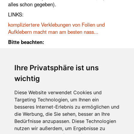
alles schon gegeben).
LINKS:
kompliziertere Verklebungen von Folien und
Aufklebern macht man am besten nass...
Bitte beachten:
Die Inhalte dieser Seiten sind keinesfalls als
Aufforderung zu Selbsthilfe zu verstehen. Zwischen
Nutzer und Betreiber der Webseite kommt
Ihre Privatsphäre ist uns
insbesondere kein stillschweigender Auskunfts-
wichtig
oder Beratungsvertrag zustande. Bitte beachten
sich unseren
Haftungsausschluss
und fragen Sie
Diese Website verwendet Cookies und
den Fachmann. Hier erhalten Sie auch
Targeting Technologien, um Ihnen ein
Informationen zum
Datenschutz
besseres Internet-Erlebnis zu ermöglichen und
Impressum
die Werbung, die Sie sehen, besser an Ihre
Rolf Wacker
Bedürfnisse anzupassen. Diese Technologien
nutzen wir außerdem, um Ergebnisse zu