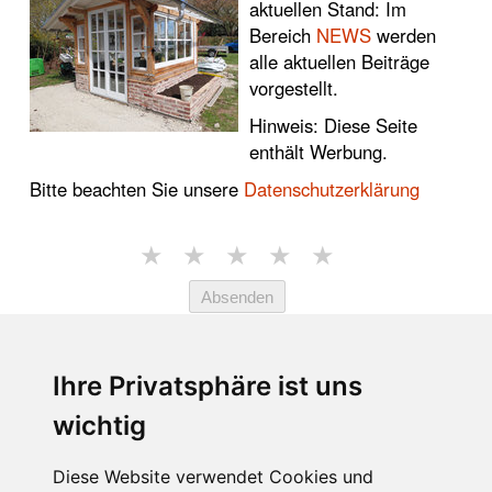
aktuellen Stand: Im
Bereich
NEWS
werden
alle aktuellen Beiträge
vorgestellt.
Hinweis: Diese Seite
enthält Werbung.
Bitte beachten Sie unsere
Datenschutzerklärung
★
★
★
★
★
Absenden
★★★★☆
4.7 von 5 Sternen (1765
Ihre Privatsphäre ist uns
Bewertungen)
wichtig
EMPFEHLUNGEN:
Diese Website verwendet Cookies und