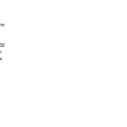
ann
 32
n
im