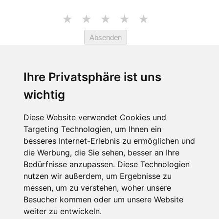
★
★
★
★
★
Absenden
★★★★☆
4.7 von 5 Sternen (1765
Ihre Privatsphäre ist uns
Bewertungen)
wichtig
EMPFEHLUNGEN:
Diese Website verwendet Cookies und
Targeting Technologien, um Ihnen ein
LINKS:
besseres Internet-Erlebnis zu ermöglichen und
Impressum
die Werbung, die Sie sehen, besser an Ihre
Rolf Wacker
Bedürfnisse anzupassen. Diese Technologien
nutzen wir außerdem, um Ergebnisse zu
messen, um zu verstehen, woher unsere
Besucher kommen oder um unsere Website
weiter zu entwickeln.