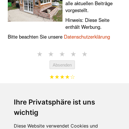
alle aktuellen Beiträge
vorgestellt.
Hinweis: Diese Seite
enthält Werbung.
Bitte beachten Sie unsere
Datenschutzerklärung
★
★
★
★
★
Absenden
★★★★☆
4.7 von 5 Sternen (1765
Bewertungen)
Ihre Privatsphäre ist uns
Auf dieser Seite finden Sie externe Links die im
wichtig
Rahmen einer Marketingkooperation zu Webseiten
unserer Partner führen.
Diese Website verwendet Cookies und