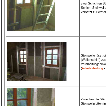
zwei Schichten St
Schicht Steinwoll
versetzt zur erste
Steinwolle lässt 
(Wellenschliff) zu
Verarbeitungshinw
(
Arbeitskleidung
- 
Zwischen die Stä
Steinwollplatten 