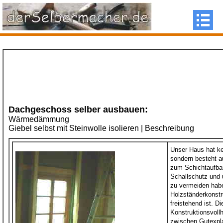
.BOLD {font-weight:bold;}
Dachgeschoss selber ausbauen:
Wärmedämmung
Giebel selbst mit Steinwolle isolieren | Beschreibung
Unser Haus hat ke
sondern besteht au
zum Schichtaufbau
Schallschutz und
zu vermeiden habe
Holzständerkonstr
freistehend ist. D
Konstruktionsvoll
zwischen Gutexpla