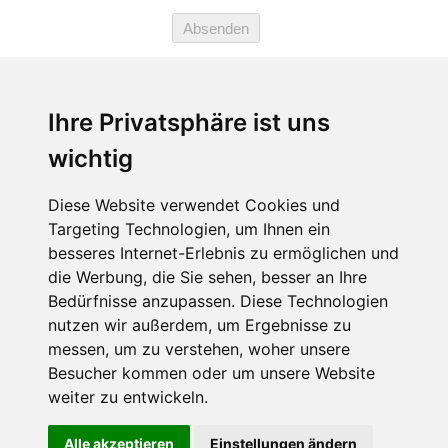
Absenden
★★★★☆
4.7 von 5 Sternen (1765
Ihre Privatsphäre ist uns
Bewertungen)
wichtig
Diese Website verwendet Cookies und
LINKS:
Targeting Technologien, um Ihnen ein
besseres Internet-Erlebnis zu ermöglichen und
Impressum
die Werbung, die Sie sehen, besser an Ihre
By Rolf Wacker
Bedürfnisse anzupassen. Diese Technologien
nutzen wir außerdem, um Ergebnisse zu
messen, um zu verstehen, woher unsere
Besucher kommen oder um unsere Website
weiter zu entwickeln.
Alle akzeptieren
Einstellungen ändern