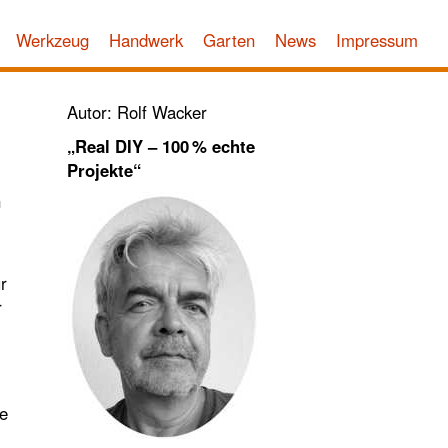
Werkzeug
Handwerk
Garten
News
Impressum
Autor: Rolf Wacker
„Real DIY – 100 % echte
Projekte“
n
r
r
ne