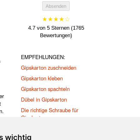
Absenden
★★★★☆
4.7 von 5 Sternen (1765
Bewertungen)
EMPFEHLUNGEN:
f
Gipskarton zuschneiden
Gipskarton kleben
Gipskarton spachteln
er
Dübel in Gipskarton
t
Die richtige Schraube für
n.
Gipskarton
s wichtig
Impressum