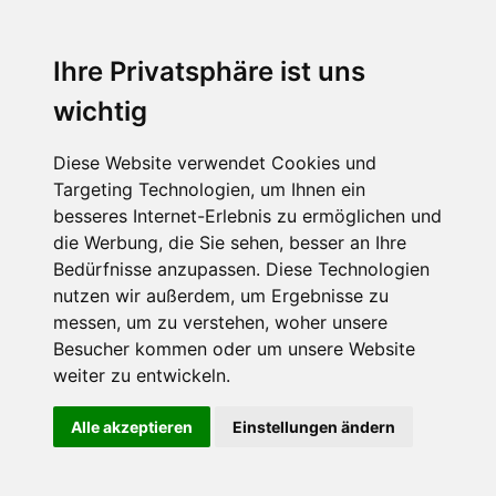
starten
Ihre Privatsphäre ist uns
Warmwasser
wichtig
Holzheizung
Diese Website verwendet Cookies und
LINKS:
Targeting Technologien, um Ihnen ein
besseres Internet-Erlebnis zu ermöglichen und
Impressum
die Werbung, die Sie sehen, besser an Ihre
By Rolf Wacker
Bedürfnisse anzupassen. Diese Technologien
nutzen wir außerdem, um Ergebnisse zu
messen, um zu verstehen, woher unsere
Besucher kommen oder um unsere Website
weiter zu entwickeln.
Alle akzeptieren
Einstellungen ändern
ZURÜCK
WEITER